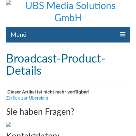
Menü
Home
Broadcast-Product-
Liste gebrauchte Broadcast-Technik
Details
Leistungen
Broadcast-Technik Ankauf
Dieser Artikel ist nicht mehr verfügbar!
Zurück zur Übersicht
Broadcast-Technik Verleih
Sie haben Fragen?
Kontakt