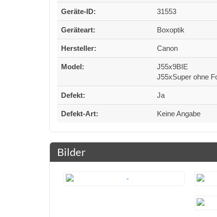
Geräte-ID:
31553
Geräteart:
Boxoptik
Hersteller:
Canon
Model:
J55x9BIE
J55xSuper ohne F
Defekt:
Ja
Defekt-Art:
Keine Angabe
Bilder