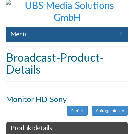
Menü
Home
Broadcast-Product-
Liste gebrauchte Broadcast-Technik
Details
Leistungen
Broadcast-Technik Ankauf
Monitor HD Sony
Broadcast-Technik Verleih
Zurück
Anfrage stellen
Kontakt
Produktdetails