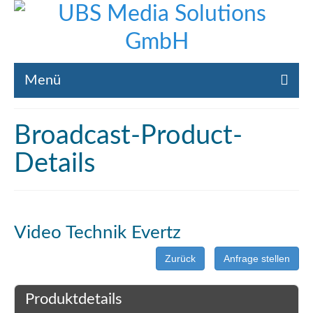
Menü
Home
Broadcast-Product-
Liste gebrauchte Broadcast-Technik
Details
Leistungen
Broadcast-Technik Ankauf
Video Technik Evertz
Broadcast-Technik Verleih
Zurück
Anfrage stellen
Kontakt
Produktdetails