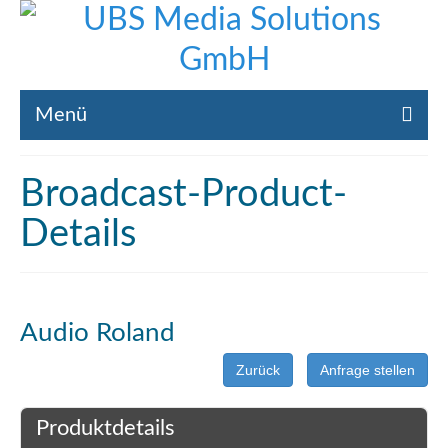
Menü
Home
Broadcast-Product-
Liste gebrauchte Broadcast-Technik
Details
Leistungen
Broadcast-Technik Ankauf
Audio Roland
Broadcast-Technik Verleih
Zurück
Anfrage stellen
Kontakt
Produktdetails