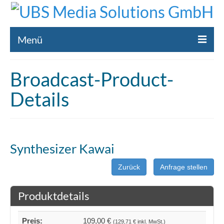
Menü
Home
Broadcast-Product-
Liste gebrauchte Broadcast-Technik
Details
Leistungen
Broadcast-Technik Ankauf
Synthesizer Kawai
Broadcast-Technik Verleih
Zurück
Anfrage stellen
Kontakt
Produktdetails
Preis:
109,00 €
(129,71 € inkl. MwSt.)