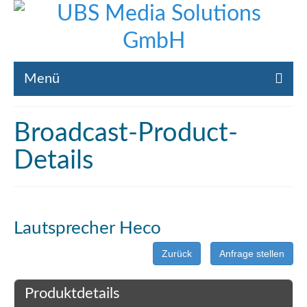
Menü
Home
Broadcast-Product-
Liste gebrauchte Broadcast-Technik
Details
Leistungen
Broadcast-Technik Ankauf
Lautsprecher Heco
Broadcast-Technik Verleih
Zurück
Anfrage stellen
Kontakt
Produktdetails