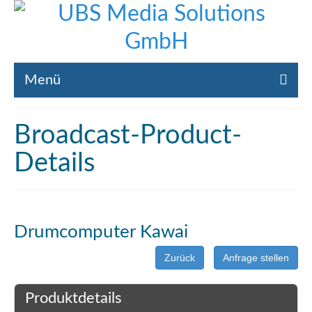
Menü
Home
Broadcast-Product-
Liste gebrauchte Broadcast-Technik
Details
Leistungen
Broadcast-Technik Ankauf
Drumcomputer Kawai
Broadcast-Technik Verleih
Zurück
Anfrage stellen
Kontakt
Produktdetails