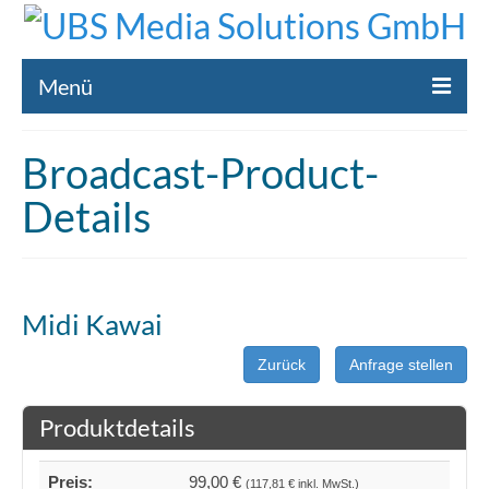
Menü
Home
Broadcast-Product-
Liste gebrauchte Broadcast-Technik
Details
Leistungen
Broadcast-Technik Ankauf
Midi Kawai
Broadcast-Technik Verleih
Zurück
Anfrage stellen
Kontakt
Produktdetails
Preis:
99,00 €
(117,81 € inkl. MwSt.)