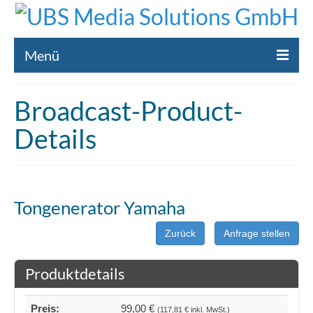
Menü
Home
Broadcast-Product-
Liste gebrauchte Broadcast-Technik
Details
Leistungen
Broadcast-Technik Ankauf
Tongenerator Yamaha
Broadcast-Technik Verleih
Zurück
Anfrage stellen
Kontakt
Produktdetails
Preis:
99,00 €
(117,81 € inkl. MwSt.)