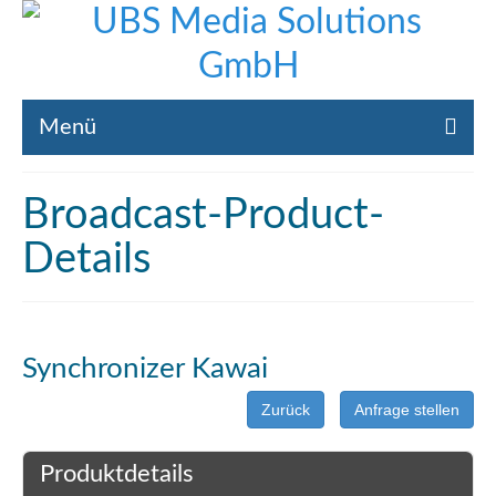
Menü
Home
Broadcast-Product-
Liste gebrauchte Broadcast-Technik
Details
Leistungen
Broadcast-Technik Ankauf
Synchronizer Kawai
Broadcast-Technik Verleih
Zurück
Anfrage stellen
Kontakt
Produktdetails