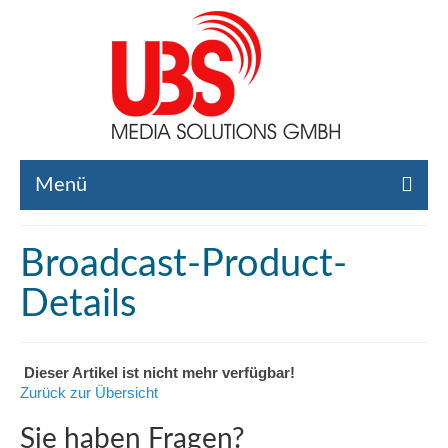
Menü
Home
Broadcast-Product-
Liste gebrauchte Broadcast-Technik
Details
Leistungen
Broadcast-Technik Ankauf
Dieser Artikel ist nicht mehr verfügbar!
Zurück zur Übersicht
Broadcast-Technik Verleih
Sie haben Fragen?
Kontakt