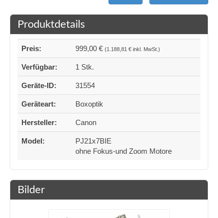
Produktdetails
Preis:
999,00 €
(1.188,81 € inkl. MwSt.)
Verfügbar:
1 Stk.
Geräte-ID:
31554
Geräteart:
Boxoptik
Hersteller:
Canon
Model:
PJ21x7BIE
ohne Fokus-und Zoom Motore
Bilder