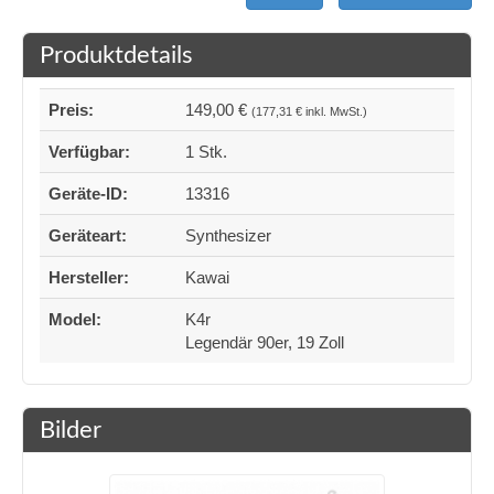
Produktdetails
Preis:
149,00 €
(177,31 € inkl. MwSt.)
Verfügbar:
1 Stk.
Geräte-ID:
13316
Geräteart:
Synthesizer
Hersteller:
Kawai
Model:
K4r
Legendär 90er, 19 Zoll
Bilder