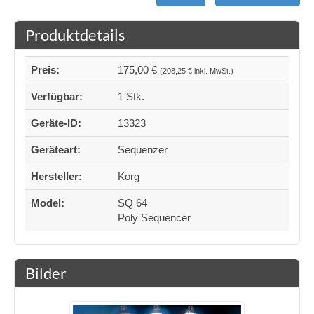
Produktdetails
Preis:
175,00 €
(208,25 € inkl. MwSt.)
Verfügbar:
1 Stk.
Geräte-ID:
13323
Geräteart:
Sequenzer
Hersteller:
Korg
Model:
SQ 64
Poly Sequencer
Bilder