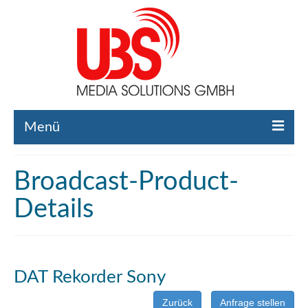
Menü
Home
Broadcast-Product-
Liste gebrauchte Broadcast-Technik
Details
Leistungen
Broadcast-Technik Ankauf
DAT Rekorder Sony
Broadcast-Technik Verleih
Zurück
Anfrage stellen
Kontakt