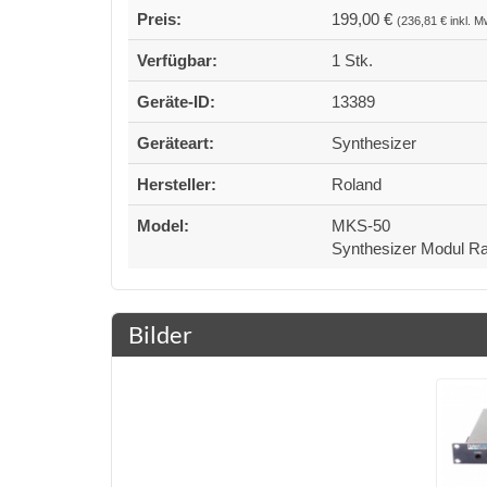
Preis:
199,00 €
(236,81 € inkl. M
Verfügbar:
1 Stk.
Geräte-ID:
13389
Geräteart:
Synthesizer
Hersteller:
Roland
Model:
MKS-50
Synthesizer Modul R
Bilder