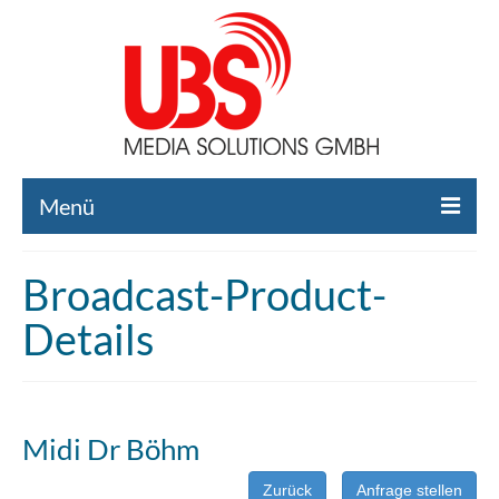
Menü
Home
Broadcast-Product-
Liste gebrauchte Broadcast-Technik
Details
Leistungen
Broadcast-Technik Ankauf
Midi Dr Böhm
Broadcast-Technik Verleih
Zurück
Anfrage stellen
Kontakt