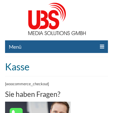
Menü
Home
Kasse
Liste gebrauchte Broadcast-Technik
Leistungen
[woocommerce_checkout]
Broadcast-Technik Ankauf
Sie haben Fragen?
Broadcast-Technik Verleih
Kontakt