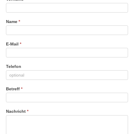
Du
menschlich
bist,
Name
*
lasse
dieses
Feld
leer.
E-Mail
*
Telefon
Betreff
*
Nachricht
*