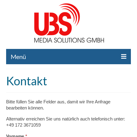
Menü
Home
Kontakt
Liste gebrauchte Broadcast-Technik
Leistungen
Bitte füllen Sie alle Felder aus, damit wir Ihre Anfrage
bearbeiten können.
Broadcast-Technik Ankauf
Alternativ erreichen Sie uns natürlich auch telefonisch unter:
Broadcast-Technik Verleih
+49 172 3671059
Kontakt
Falls
Vorname
*