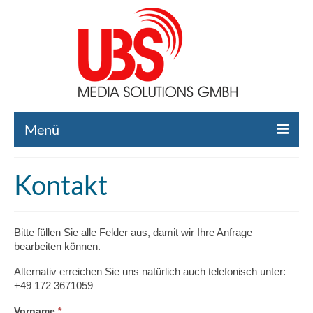
Menü
Home
Kontakt
Liste gebrauchte Broadcast-Technik
Leistungen
Bitte füllen Sie alle Felder aus, damit wir Ihre Anfrage
bearbeiten können.
Broadcast-Technik Ankauf
Alternativ erreichen Sie uns natürlich auch telefonisch unter:
Broadcast-Technik Verleih
+49 172 3671059
Kontakt
Falls
Vorname
*