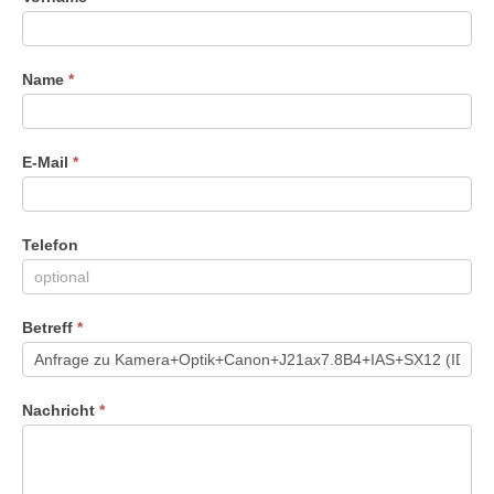
Du
menschlich
bist,
Name
*
lasse
dieses
Feld
leer.
E-Mail
*
Telefon
Betreff
*
Nachricht
*