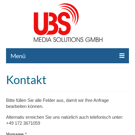
Menü
Home
Kontakt
Liste gebrauchte Broadcast-Technik
Leistungen
Bitte füllen Sie alle Felder aus, damit wir Ihre Anfrage
bearbeiten können.
Broadcast-Technik Ankauf
Alternativ erreichen Sie uns natürlich auch telefonisch unter:
Broadcast-Technik Verleih
+49 172 3671059
Kontakt
Falls
Vorname
*