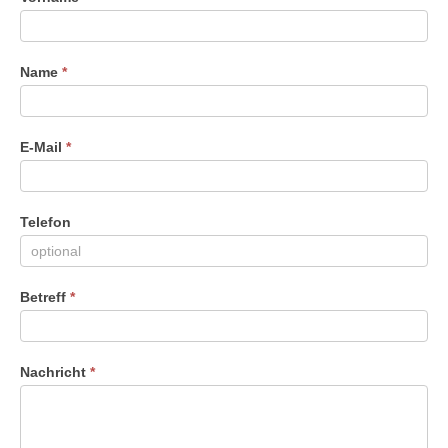
Du
menschlich
bist,
Name
*
lasse
dieses
Feld
leer.
E-Mail
*
Telefon
Betreff
*
Nachricht
*