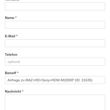
Du
menschlich
bist,
Name
*
lasse
dieses
Feld
leer.
E-Mail
*
Telefon
Betreff
*
Nachricht
*