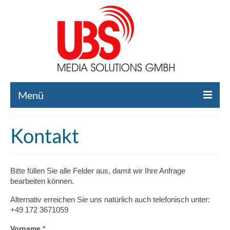
Menü
Home
Kontakt
Liste gebrauchte Broadcast-Technik
Leistungen
Bitte füllen Sie alle Felder aus, damit wir Ihre Anfrage
bearbeiten können.
Broadcast-Technik Ankauf
Alternativ erreichen Sie uns natürlich auch telefonisch unter:
Broadcast-Technik Verleih
+49 172 3671059
Kontakt
Falls
Vorname
*