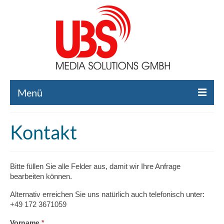
Menü
Home
Kontakt
Liste gebrauchte Broadcast-Technik
Leistungen
Bitte füllen Sie alle Felder aus, damit wir Ihre Anfrage
bearbeiten können.
Broadcast-Technik Ankauf
Alternativ erreichen Sie uns natürlich auch telefonisch unter:
Broadcast-Technik Verleih
+49 172 3671059
Kontakt
Falls
Vorname
*