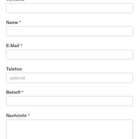
Du
menschlich
bist,
Name
*
lasse
dieses
Feld
leer.
E-Mail
*
Telefon
Betreff
*
Nachricht
*