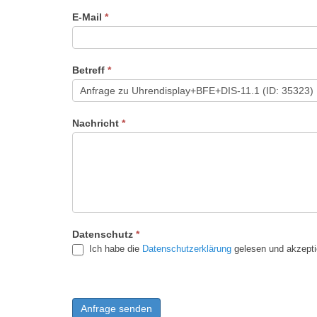
bist,
E-Mail
*
lasse
dieses
Feld
leer.
Betreff
*
Nachricht
*
Datenschutz
*
Ich habe die
Datenschutzerklärung
gelesen und akzepti