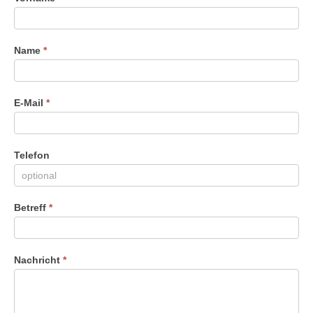
Du
menschlich
bist,
Name
*
lasse
dieses
Feld
leer.
E-Mail
*
Telefon
Betreff
*
Nachricht
*