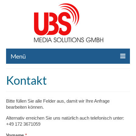
Menü
Home
Kontakt
Liste gebrauchte Broadcast-Technik
Leistungen
Bitte füllen Sie alle Felder aus, damit wir Ihre Anfrage
bearbeiten können.
Broadcast-Technik Ankauf
Alternativ erreichen Sie uns natürlich auch telefonisch unter:
Broadcast-Technik Verleih
+49 172 3671059
Kontakt
Falls
Vorname
*