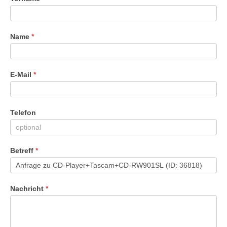
Du
menschlich
bist,
Name
*
lasse
dieses
Feld
leer.
E-Mail
*
Telefon
Betreff
*
Nachricht
*