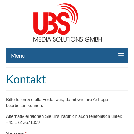
Menü
Home
Kontakt
Liste gebrauchte Broadcast-Technik
Leistungen
Bitte füllen Sie alle Felder aus, damit wir Ihre Anfrage
bearbeiten können.
Broadcast-Technik Ankauf
Alternativ erreichen Sie uns natürlich auch telefonisch unter:
Broadcast-Technik Verleih
+49 172 3671059
Kontakt
Falls
Vorname
*