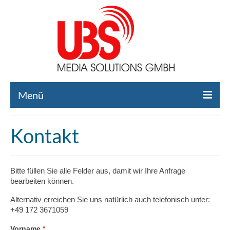
Menü
Home
Kontakt
Liste gebrauchte Broadcast-Technik
Leistungen
Bitte füllen Sie alle Felder aus, damit wir Ihre Anfrage
bearbeiten können.
Broadcast-Technik Ankauf
Alternativ erreichen Sie uns natürlich auch telefonisch unter:
Broadcast-Technik Verleih
+49 172 3671059
Kontakt
Falls
Vorname
*