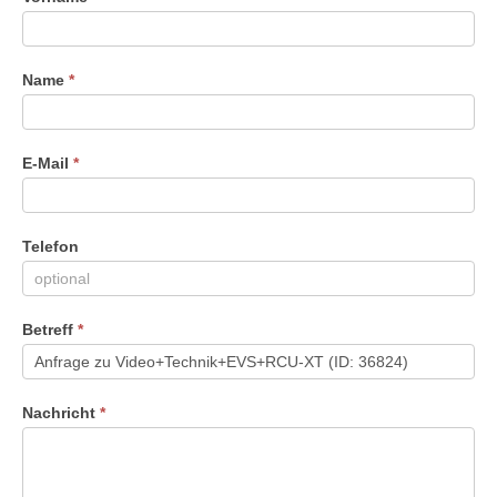
Du
menschlich
bist,
Name
*
lasse
dieses
Feld
leer.
E-Mail
*
Telefon
Betreff
*
Nachricht
*