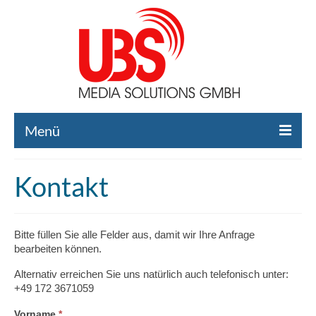
Menü
Home
Kontakt
Liste gebrauchte Broadcast-Technik
Leistungen
Bitte füllen Sie alle Felder aus, damit wir Ihre Anfrage
bearbeiten können.
Broadcast-Technik Ankauf
Alternativ erreichen Sie uns natürlich auch telefonisch unter:
Broadcast-Technik Verleih
+49 172 3671059
Kontakt
Falls
Vorname
*