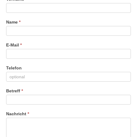
Du
menschlich
bist,
Name
*
lasse
dieses
Feld
leer.
E-Mail
*
Telefon
Betreff
*
Nachricht
*