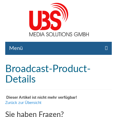
Menü
Home
Broadcast-Product-
Liste gebrauchte Broadcast-Technik
Details
Leistungen
Broadcast-Technik Ankauf
Dieser Artikel ist nicht mehr verfügbar!
Zurück zur Übersicht
Broadcast-Technik Verleih
Sie haben Fragen?
Kontakt